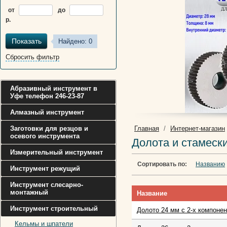
от
до
р.
Показать
Найдено:
0
Сбросить фильтр
Абразивный инструмент в
Уфе телефон 246-23-87
Алмазный инструмент
Заготовки для резцов и
Главная
/
Интернет-магазин
осевого инструмента
Долота и стамески
Измерительный инструмент
Сортировать по:
Названию
Инструмент режущий
Инструмент слесарно-
монтажный
Название
Инструмент строительный
Долото 24 мм с 2-х компоне
Кельмы и шпатели