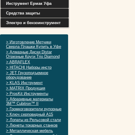
Инструмент Ермак Уфа
Средства защиты
Электро и бензоинструмент
> Изготовление Метчики
Сверла Плашки Купить в Уфе
> Алмазные Диски Distar
Отрезные Круги Trio Diamond
> ABRAFLEX
> HITACHI Наборы инстр
> JET Грузоподъемное
оборудование
> KLAS Инструмент
> MATRIX Продукция
> ProsKit Инструменты
> Абразивные материалы
3M™ Cubitron™ II
> Громкоговорители рупорные
> Ключ серповидный А15
> Лопаты из Рельсовой стали
> Люнеты токарных станков
> Металлическая мебель