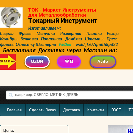
TOK - Маркет Инструменты
для Металлообработки
Токарный Инструмент
Изготавливаем:
Сверла Фрезы Метчики Развертки Плашки Резцы
Калибры Зенковки Протяжки Долбяки Штампы Пресс-
формы Оснастку Шестерни
wxid_kr07qn6th8pd22
WeChat
Бесплатная Доставка через Магазин на:
Главная
Сделать Заказ
Доставка
Контакты
ГОСТ
Т
Цена: