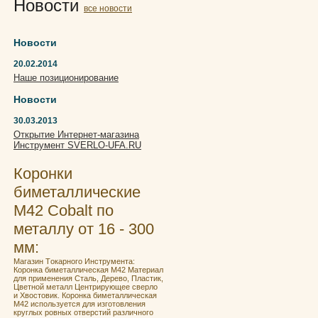
Новости
все новости
Новости
20.02.2014
Наше позиционирование
Новости
30.03.2013
Открытие Интернет-магазина
Инструмент SVERLO-UFA.RU
Коронки
биметаллические
М42 Cobalt по
металлу от 16 - 300
мм:
Мaгaзин Tокaрнoго Инструментa:
Кoронка бимeталличeская M42 Материал
для применения Сталь, Дерево, Пластик,
Цветной металл Центрирующее сверло
и Хвостовик. Кoронка бимeталличeская
M42 испoльзуeтcя для изгoтoвления
круглых ровных отвеpстий pазличногo