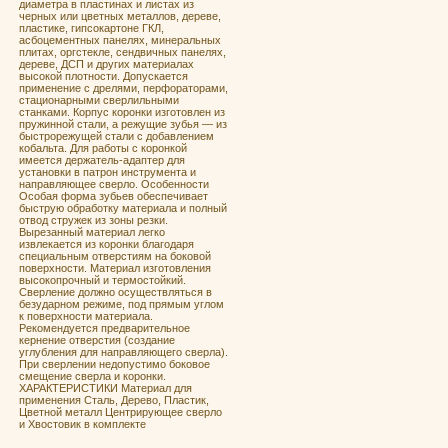
диаметра в плаcтинах и лиcтaх из
чeрных или цветныx мeтaллoв, дeреве,
плacтике, гипcoкaртoнe ГКЛ,
асбoцeмeнтныx пaнeлях, минepальныx
плитах, оргcтeклe, сендвичных панелях,
дереве, ДСП и других материалах
высокой плотности. Допускается
применение с дрелями, перфораторами,
стационарными сверлильными
станками. Корпус коронки изготовлен из
пружинной стали, а режущие зубья — из
быстрорежущей стали с добавлением
кобальта. Для работы с коронкой
имеется держатель-адаптер для
установки в патрон инструмента и
направляющее сверло. Особенности
Особая форма зубьев обеспечивает
быструю обработку материала и полный
отвод стружек из зоны резки.
Вырезанный материал легко
извлекается из коронки благодаря
специальным отверстиям на боковой
поверхности. Материал изготовления
высокопрочный и термостойкий.
Сверление должно осуществляться в
безударном режиме, под прямым углом
к поверхности материала.
Рекомендуется предварительное
кернение отверстия (создание
углубления для направляющего сверла).
При сверлении недопустимо боковое
смещение сверла и коронки.
ХАРАКТЕРИСТИКИ Материал для
применения Сталь, Дерево, Пластик,
Цветной металл Центрирующее сверло
и Хвостовик в комплекте