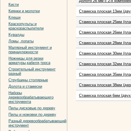
Долото 26 мм с 2-х компоне
Кисти
Киянки и молотки
Стамеска плоская 13мм (дву
Клещи
Стамеска плоская 25мм (пла
Краскопульты и
краскораспылители
Стамеска плоская 26мм (плас
Кувалды
Ломы, лопаты
Стамеска плоская 28мм (плас
Малярный инструмент и
принадлежности
Стамеска плоская 30мм (плас
Ножницы для резки
арматуры,кабеля,троса
Стамеска плоская 32мм (пла
Строительный инструмент
разный
Стамеска плоская 35мм (плас
Струбцины столярные
Стамеска плоская 38мм (дер
Долота и стамески
Наборы
Стамеска плоская 6мм (двух
деревообрабатывающего
инструмента
Пилы дисковые по дереву
Пилы и ножовки по дереву
Разный деревообрабатывающий
инструмент