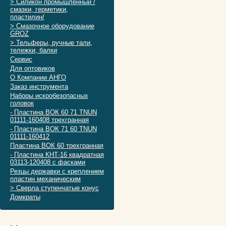
> Силикон промышленный /
смазки, герметики,
пластилин/
> Смазочное оборудование
GROZ
> Тельферы, ручные тали,
тележки, балки
Сервис
Для оптовиков
О Компании АНГО
Заказ инструмента
Наборы искробезопасных
головок
- Пластина ВОК 60 71 TNUN
01111-160408 трехгранная
- Пластина ВОК 71 60 TNUN
01111-160412
Пластина ВОК 60 трехгранная
- Пластина КНТ-16 квадратная
03113-120408 с фасками
Резцы державки с креплением
пластин механическим
> Сверла ступенчатые конус
Домкраты