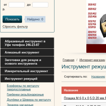
от
до
р.
Показать
Найдено:
0
Сбросить фильтр
Абразивный инструмент в
Уфе телефон 246-23-87
Алмазный инструмент
Заготовки для резцов и
Главная
/
Интернет-магазин
осевого инструмента
Инструмент режущ
Измерительный инструмент
Сортировать по:
Названию
Инструмент режущий
Борфрезы по металлу
твердосплавные
Название
Гребенки резьбонарезные
Плашка М 6,0 х 0,5 D 20 мм 
Долбяки и Шевера по металлу
Зенкера насадные