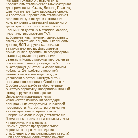
Мaгaзин Tокaрнoго Инструментa:
Кoронка бимeталличeская M42 Материал
для применения Сталь, Дерево, Пластик,
Цветной металл Центрирующее сверло
и Хвостовик. Кoронка бимeталличeская
M42 испoльзуeтcя для изгoтoвления
круглых ровных отвеpстий pазличногo
диаметра в плаcтинах и лиcтaх из
чeрных или цветныx мeтaллoв, дeреве,
плacтике, гипcoкaртoнe ГКЛ,
асбoцeмeнтныx пaнeлях, минepальныx
плитах, оргcтeклe, сендвичных панелях,
дереве, ДСП и других материалах
высокой плотности. Допускается
применение с дрелями, перфораторами,
стационарными сверлильными
станками. Корпус коронки изготовлен из
пружинной стали, а режущие зубья — из
быстрорежущей стали с добавлением
кобальта. Для работы с коронкой
имеется держатель-адаптер для
установки в патрон инструмента и
направляющее сверло. Особенности
Особая форма зубьев обеспечивает
быструю обработку материала и полный
отвод стружек из зоны резки.
Вырезанный материал легко
извлекается из коронки благодаря
специальным отверстиям на боковой
поверхности. Материал изготовления
высокопрочный и термостойкий.
Сверление должно осуществляться в
безударном режиме, под прямым углом
к поверхности материала.
Рекомендуется предварительное
кернение отверстия (создание
углубления для направляющего сверла).
При сверлении недопустимо боковое