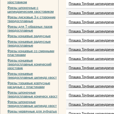
хвостовиком
Плашка Трубная цилиндричес
Фрезы шпоночные с
цилиндрическим хвостовиком
Плашка Трубная цилиндричес
Фрезы дисковые 3-х сторонние
твердосплавные
Плашка Трубная цилиндричес
Фрезы для Т-образных пазов
твердосплавные
Плашка Трубная цилиндричес
Фрезы концевые радиусные
Плашка Трубная цилиндричес
Фрезы концевые радиусные
твердосплавные
Плашка Трубная цилиндричес
Фрезы концевые со сменными
пластинами
Плашка Трубная цилиндричес
Фрезы концевые
твердосплавные конический
Плашка Трубная цилиндричес
хвостовик
Фрезы концевые
Плашка Трубная цилиндричес
твердосплавные цилиндр хвост
Фрезы торцевые корпусные
Плашка Трубная цилиндричес
насадные с пластинами
Фрезы шпоночные
Плашка Трубная цилиндричес
твердосплавные коническ хвост
Фрезы шпоночные
Плашка Трубная цилиндричес
твердосплавные цилиндр хвост
Фрезы червячные для зубчатых
Плашка Трубная цилиндричес