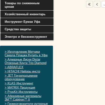
Товары по сниженным
.
ценам
Хозяйственный инвентарь
Инструмент Ермак Уфа
Средства защиты
Электро и бензоинструмент
> Изготовление Метчики
Сверла Плашки Купить в Уфе
> Алмазные Диски Distar
Отрезные Круги Trio Diamond
> ABRAFLEX
> HITACHI Наборы инстр
> JET Грузоподъемное
оборудование
> KLAS Инструмент
> MATRIX Продукция
> ProsKit Инструменты
> Абразивные материалы
3M™ Cubitron™ II
> Громкоговорители рупорные