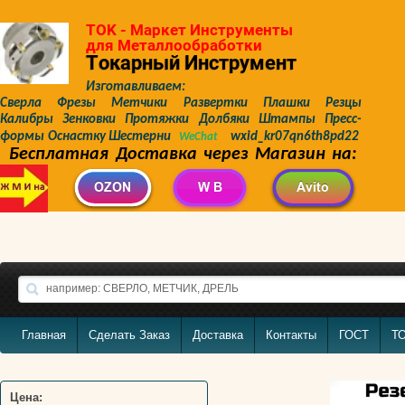
TOK - Маркет Инструменты
для Металлообработки
Токарный Инструмент
Изготавливаем:
Сверла Фрезы Метчики Развертки Плашки Резцы
Калибры Зенковки Протяжки Долбяки Штампы Пресс-
формы Оснастку Шестерни
wxid_kr07qn6th8pd22
WeChat
Бесплатная Доставка через Магазин на:
Главная
Сделать Заказ
Доставка
Контакты
ГОСТ
Т
Цена: