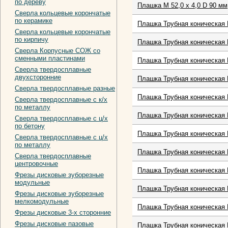
по дереву
Плашка М 52,0 х 4,0 D 90 мм
Сверла кольцевые корончатые
по керамике
Плашка Трубная коническая 
Сверла кольцевые корончатые
по кирпичу
Плашка Трубная коническая 
Сверла Корпусные СОЖ со
сменными пластинами
Плашка Трубная коническая R
Сверла твердосплавные
двухсторонние
Плашка Трубная коническая 
Сверла твердосплавные разные
Плашка Трубная коническая R
Сверла твердосплавные с к/х
по металлу
Плашка Трубная коническая 
Сверла твердосплавные с ц/х
по бетону
Плашка Трубная коническая 
Сверла твердосплавные с ц/х
по металлу
Плашка Трубная коническая 
Сверла твердосплавные
центровочные
Плашка Трубная коническая 
Фрезы дисковые зуборезные
модульные
Плашка Трубная коническая 
Фрезы дисковые зуборезные
мелкомодульные
Плашка Трубная коническая 
Фрезы дисковые 3-х сторонние
Фрезы дисковые пазовые
Плашка Трубная коническая 