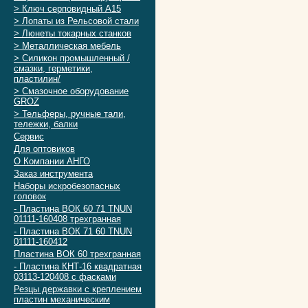
> Ключ серповидный А15
> Лопаты из Рельсовой стали
> Люнеты токарных станков
> Металлическая мебель
> Силикон промышленный /
смазки, герметики,
пластилин/
> Смазочное оборудование
GROZ
> Тельферы, ручные тали,
тележки, балки
Сервис
Для оптовиков
О Компании АНГО
Заказ инструмента
Наборы искробезопасных
головок
- Пластина ВОК 60 71 TNUN
01111-160408 трехгранная
- Пластина ВОК 71 60 TNUN
01111-160412
Пластина ВОК 60 трехгранная
- Пластина КНТ-16 квадратная
03113-120408 с фасками
Резцы державки с креплением
пластин механическим