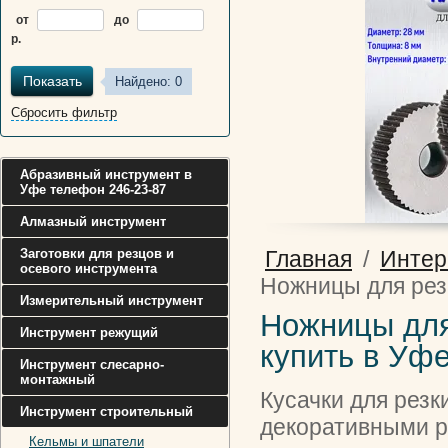
от
до
р.
Показать
Найдено:
0
Сбросить фильтр
Абразивный инструмент в
Уфе телефон 246-23-87
Алмазный инструмент
Заготовки для резцов и
Главная
/
Интер
осевого инструмента
Ножницы для рез
Измерительный инструмент
Ножницы для
Инструмент режущий
купить в Уф
Инструмент слесарно-
монтажный
Кусачки для резк
Инструмент строительный
декоративными р
Кельмы и шпатели