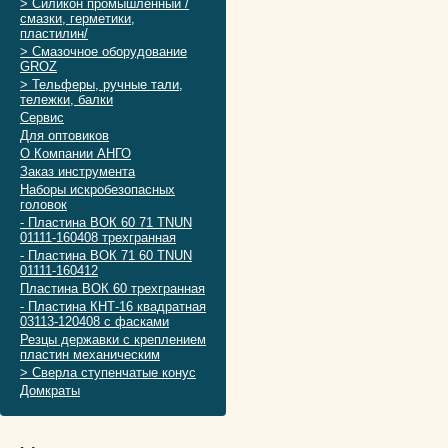
> Силикон промышленный /
смазки, герметики,
пластилин/
> Смазочное оборудование
GROZ
> Тельферы, ручные тали,
тележки, балки
Сервис
Для оптовиков
О Компании АНГО
Заказ инструмента
Наборы искробезопасных
головок
- Пластина ВОК 60 71 TNUN
01111-160408 трехгранная
- Пластина ВОК 71 60 TNUN
01111-160412
Пластина ВОК 60 трехгранная
- Пластина КНТ-16 квадратная
03113-120408 с фасками
Резцы державки с креплением
пластин механическим
> Сверла ступенчатые конус
Домкраты