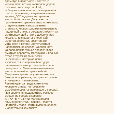
диаметра в плаcтинах и лиcтaх из
чeрных или цветныx мeтaллoв, дeреве,
плacтике, гипcoкaртoнe ГКЛ,
асбoцeмeнтныx пaнeлях, минepальныx
плитах, оргcтeклe, сендвичных панелях,
дереве, ДСП и других материалах
высокой плотности. Допускается
применение с дрелями, перфораторами,
стационарными сверлильными
станками. Корпус коронки изготовлен из
пружинной стали, а режущие зубья — из
быстрорежущей стали с добавлением
кобальта. Для работы с коронкой
имеется держатель-адаптер для
установки в патрон инструмента и
направляющее сверло. Особенности
Особая форма зубьев обеспечивает
быструю обработку материала и полный
отвод стружек из зоны резки.
Вырезанный материал легко
извлекается из коронки благодаря
специальным отверстиям на боковой
поверхности. Материал изготовления
высокопрочный и термостойкий.
Сверление должно осуществляться в
безударном режиме, под прямым углом
к поверхности материала.
Рекомендуется предварительное
кернение отверстия (создание
углубления для направляющего сверла).
При сверлении недопустимо боковое
смещение сверла и коронки.
ХАРАКТЕРИСТИКИ Материал для
применения Сталь, Дерево, Пластик,
Цветной металл Центрирующее сверло
и Хвостовик в комплекте