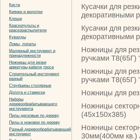
Кисти
Кусачки для резк
Киянки и молотки
декоративными р
Клещи
Краскопульты и
Кусачки для резк
краскораспылители
декоративными р
Кувалды
Ломы, лопаты
Ножницы для резк
Малярный инструмент и
принадлежности
ручками Т8(65Г) 
Ножницы для резки
арматуры,кабеля,троса
Ножницы для резк
Строительный инструмент
ручками Т8(65Г) 
разный
Струбцины столярные
Ножницы для рез
Долота и стамески
Наборы
деревообрабатывающего
Ножницы секторн
инструмента
(45х150х385)
Пилы дисковые по дереву
Пилы и ножовки по дереву
Ножницы секторн
Разный деревообрабатывающий
инструмент
30мм(400мм кв.) 