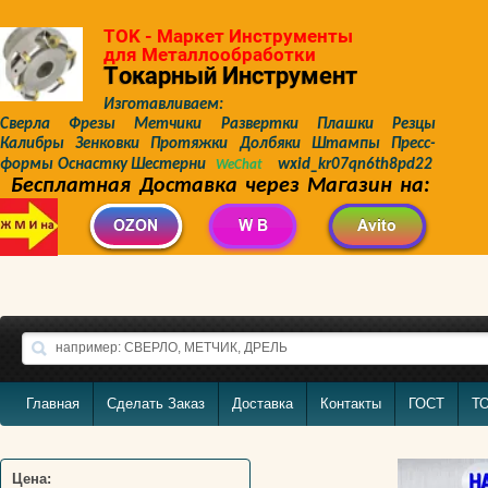
TOK - Маркет Инструменты
для Металлообработки
Токарный Инструмент
Изготавливаем:
Сверла Фрезы Метчики Развертки Плашки Резцы
Калибры Зенковки Протяжки Долбяки Штампы Пресс-
формы Оснастку Шестерни
wxid_kr07qn6th8pd22
WeChat
Бесплатная Доставка через Магазин на:
Главная
Сделать Заказ
Доставка
Контакты
ГОСТ
Т
Цена: