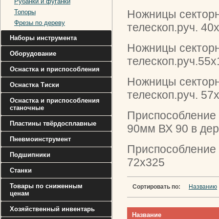
Рубанки и фуганки
Ножницы секторны
Топоры
Фрезы по дереву
телескоп.руч. 40
Наборы инструмента
Ножницы секторны
Оборудование
телескоп.руч.55
Оснастка и приспособления
Ножницы секторны
Оснастка Тиски
телескоп.руч. 57
Оснастка и приспособления
станочные
Приспособление д
Пластины твёрдосплавные
90мм ВХ 90 в де
Пневмоинструмент
Приспособление д
Подшипники
72х325
Станки
Товары по сниженным
Сортировать по:
Названию
ценам
Хозяйственный инвентарь
Название