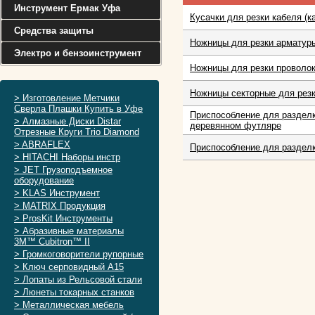
Инструмент Ермак Уфа
Кусачки для резки кабеля (к
Средства защиты
Ножницы для резки арматуры 
Электро и бензоинструмент
Ножницы для резки проволо
Ножницы секторные для резк
> Изготовление Метчики
Сверла Плашки Купить в Уфе
Приспособление для разделк
> Алмазные Диски Distar
деревянном футляре
Отрезные Круги Trio Diamond
> ABRAFLEX
Приспособление для разделк
> HITACHI Наборы инстр
> JET Грузоподъемное
оборудование
> KLAS Инструмент
> MATRIX Продукция
> ProsKit Инструменты
> Абразивные материалы
3M™ Cubitron™ II
> Громкоговорители рупорные
> Ключ серповидный А15
> Лопаты из Рельсовой стали
> Люнеты токарных станков
> Металлическая мебель