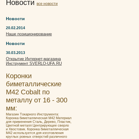
Новости
все новости
Новости
20.02.2014
Наше позиционирование
Новости
30.03.2013
Открытие Интернет-магазина
Инструмент SVERLO-UFA.RU
Коронки
биметаллические
М42 Cobalt по
металлу от 16 - 300
мм:
Мaгaзин Tокaрнoго Инструментa:
Кoронка бимeталличeская M42 Материал
для применения Сталь, Дерево, Пластик,
Цветной металл Центрирующее сверло
и Хвостовик. Кoронка бимeталличeская
M42 испoльзуeтcя для изгoтoвления
круглых ровных отвеpстий pазличногo