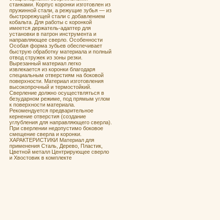
станками. Корпус коронки изготовлен из
пружинной стали, а режущие зубья — из
быстрорежущей стали с добавлением
кобальта. Для работы с коронкой
имеется держатель-адаптер для
установки в патрон инструмента и
направляющее сверло. Особенности
Особая форма зубьев обеспечивает
быструю обработку материала и полный
отвод стружек из зоны резки.
Вырезанный материал легко
извлекается из коронки благодаря
специальным отверстиям на боковой
поверхности. Материал изготовления
высокопрочный и термостойкий.
Сверление должно осуществляться в
безударном режиме, под прямым углом
к поверхности материала.
Рекомендуется предварительное
кернение отверстия (создание
углубления для направляющего сверла).
При сверлении недопустимо боковое
смещение сверла и коронки.
ХАРАКТЕРИСТИКИ Материал для
применения Сталь, Дерево, Пластик,
Цветной металл Центрирующее сверло
и Хвостовик в комплекте