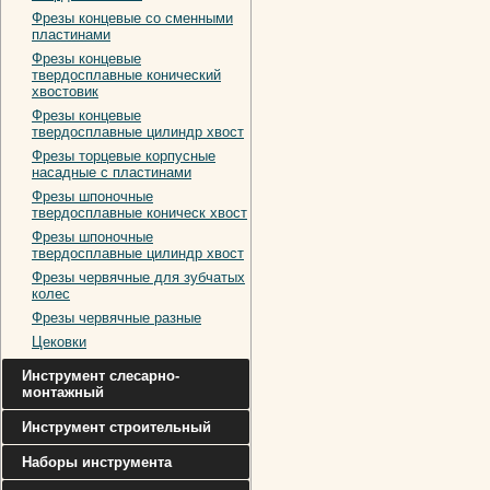
Фрезы концевые со сменными
пластинами
Фрезы концевые
твердосплавные конический
хвостовик
Фрезы концевые
твердосплавные цилиндр хвост
Фрезы торцевые корпусные
насадные с пластинами
Фрезы шпоночные
твердосплавные коническ хвост
Фрезы шпоночные
твердосплавные цилиндр хвост
Фрезы червячные для зубчатых
колес
Фрезы червячные разные
Цековки
Инструмент слесарно-
монтажный
Инструмент строительный
Наборы инструмента