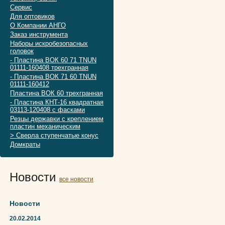
Сервис
Для оптовиков
О Компании АНГО
Заказ инструмента
Наборы искробезопасных
головок
- Пластина ВОК 60 71 TNUN
01111-160408 трехгранная
- Пластина ВОК 71 60 TNUN
01111-160412
Пластина ВОК 60 трехгранная
- Пластина КНТ-16 квадратная
03113-120408 с фасками
Резцы державки с креплением
пластин механическим
> Сверла ступенчатые конус
Домкраты
Новости
все новости
Новости
20.02.2014