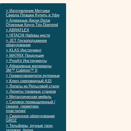
> Изготовление Метчики
Сверла Плашки Купить в Уфе
> Алмазные Диски Distar
Отрезные Круги Trio Diamond
> ABRAFLEX
> HITACHI Наборы инстр
> JET Грузоподъемное
оборудование
> KLAS Инструмент
> MATRIX Продукция
> ProsKit Инструменты
> Абразивные материалы
3M™ Cubitron™ II
> Громкоговорители рупорные
> Ключ серповидный А15
> Лопаты из Рельсовой стали
> Люнеты токарных станков
> Металлическая мебель
> Силикон промышленный /
смазки, герметики,
пластилин/
> Смазочное оборудование
GROZ
> Тельферы, ручные тали,
тележки, балки