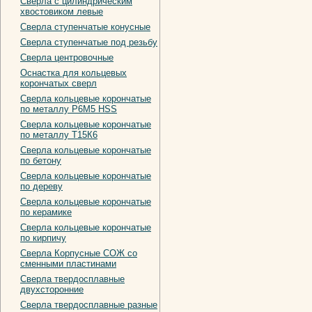
Сверла с цилиндрическим
хвостовиком левые
Сверла ступенчатые конусные
Сверла ступенчатые под резьбу
Сверла центровочные
Оснастка для кольцевых
корончатых сверл
Сверла кольцевые корончатые
по металлу Р6М5 HSS
Сверла кольцевые корончатые
по металлу Т15К6
Сверла кольцевые корончатые
по бетону
Сверла кольцевые корончатые
по дереву
Сверла кольцевые корончатые
по керамике
Сверла кольцевые корончатые
по кирпичу
Сверла Корпусные СОЖ со
сменными пластинами
Сверла твердосплавные
двухсторонние
Сверла твердосплавные разные