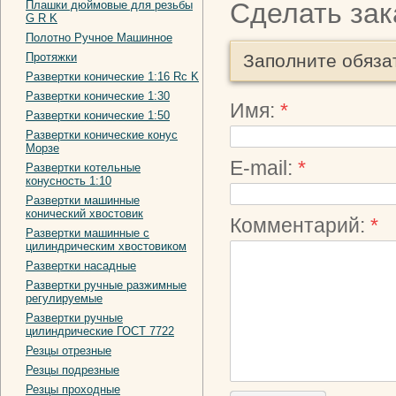
Сделать зак
Плашки дюймовые для резьбы
G R K
Полотно Ручное Машинное
Протяжки
Заполните обяза
Развертки конические 1:16 Rc K
Развертки конические 1:30
Имя:
*
Развертки конические 1:50
Развертки конические конус
Морзе
E-mail:
*
Развертки котельные
конусность 1:10
Развертки машинные
конический хвостовик
Комментарий:
*
Развертки машинные с
цилиндрическим хвостовиком
Развертки насадные
Развертки ручные разжимные
регулируемые
Развертки ручные
цилиндрические ГОСТ 7722
Резцы отрезные
Резцы подрезные
Резцы проходные