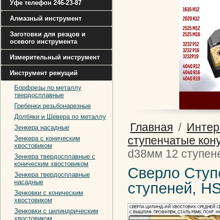
Уфе телефон 246-23-87
Алмазный инструмент
Заготовки для резцов и
осевого инструмента
Измерительный инструмент
Инструмент режущий
Борфрезы по металлу
твердосплавные
Гребенки резьбонарезные
Долбяки и Шевера по металлу
Главная
/
Интер
Зенкера насадные
ступенчатые кон
Зенкера с коническим
хвостовиком
d38мм 12 ступен
Зенкера твердосплавные с
коническим хвостовиком
Сверло Ступ
Зенкера твердосплавные
насадные
ступеней, H
Зенковки с коническим
хвостовиком
Зенковки с цилиндрическим
хвостовиком