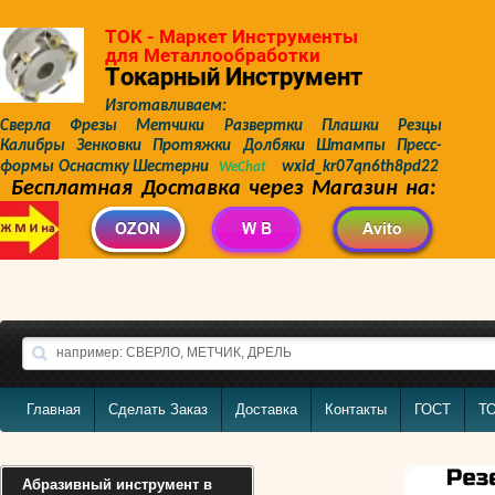
TOK - Маркет Инструменты
для Металлообработки
Токарный Инструмент
Изготавливаем:
Сверла Фрезы Метчики Развертки Плашки Резцы
Калибры Зенковки Протяжки Долбяки Штампы Пресс-
формы Оснастку Шестерни
wxid_kr07qn6th8pd22
WeChat
Бесплатная Доставка через Магазин на:
Главная
Сделать Заказ
Доставка
Контакты
ГОСТ
Т
Абразивный инструмент в