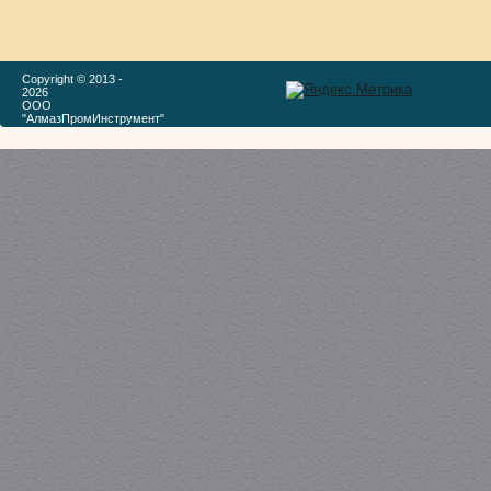
Copyright © 2013 -
2026
ООО
"АлмазПромИнструмент"