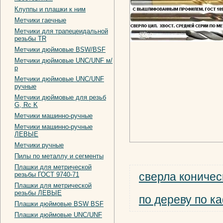
Клуппы и плашки к ним
Метчики гаечные
Метчики для трапецеидальной
резьбы TR
Метчики дюймовые BSW/BSF
Метчики дюймовые UNC/UNF м/
р
Метчики дюймовые UNC/UNF
ручные
Метчики дюймовые для резьб
G, Rc K
Метчики машинно-ручные
Метчики машинно-ручные
ЛЕВЫЕ
Метчики ручные
Пилы по металлу и сегменты
Плашки для метрической
сверла коничес
резьбы ГОСТ 9740-71
Плашки для метрической
резьбы ЛЕВЫЕ
по дереву по к
Плашки дюймовые BSW BSF
Плашки дюймовые UNC/UNF