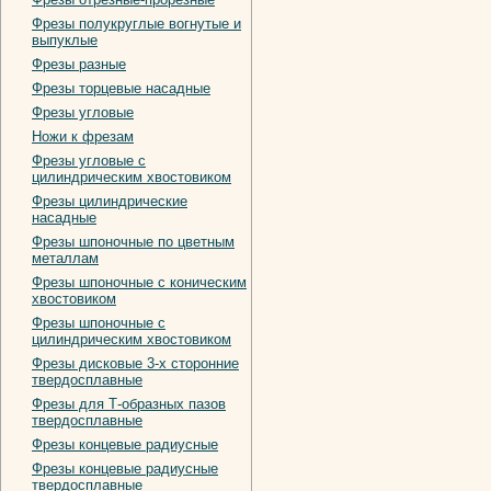
Фрезы полукруглые вогнутые и
выпуклые
Фрезы разные
Фрезы торцевые насадные
Фрезы угловые
Ножи к фрезам
Фрезы угловые с
цилиндрическим хвостовиком
Фрезы цилиндрические
насадные
Фрезы шпоночные по цветным
металлам
Фрезы шпоночные с коническим
хвостовиком
Фрезы шпоночные с
цилиндрическим хвостовиком
Фрезы дисковые 3-х сторонние
твердосплавные
Фрезы для Т-образных пазов
твердосплавные
Фрезы концевые радиусные
Фрезы концевые радиусные
твердосплавные