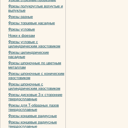
Фрезы полукруглые вогнутые и
выпуклые
Фрезы разные
Фрезы торцевые насадные
Фрезы угловые
Ножи к фрезам
Фрезы угловые с
цилиндрическим хвостовиком
Фрезы цилиндрические
насадные
Фрезы шпоночные по цветным
металлам
Фрезы шпоночные с коническим
хвостовиком
Фрезы шпоночные с
цилиндрическим хвостовиком
Фрезы дисковые 3-х сторонние
твердосплавные
Фрезы для Т-образных пазов
твердосплавные
Фрезы концевые радиусные
Фрезы концевые радиусные
твердосплавные