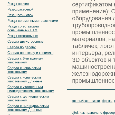
сертификатом к
Резцы прочие
Резец расточной
применение): 
Резец резьбовой
оборудования д
Резцы со сменными пластинами
трубопроводно
Резцы со вставками
оснащенными СТМ
промышленност
Резцы строгальные
материалов, на
Сверла двухсторонние
табличек, лого
Сверла по дереву
интерьера, рел
Сверла по стеклу и керамике
Сверла с 6-ти гранным
3D объектов и 
хвостовиком
машиностроение
Сверла с коническим
хвостовиком
железнодорожн
Сверла с коническим
промышленность
хвостовиком Длинные
Сверла с утолщенным
цилиндрическим хвостовиком
Сверла с цилиндрическим
хвостовиком
как выбрать тиски
,
фрезы
,
Сверла с цилиндрическим
хвостовиком Длинные
djtol
,
как правильно фрезер