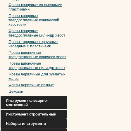
Фрезы концевые со сменными
пластинами
Фрезы концевые
твердосплавные конический
хвостовик
Фрезы концевые
твердосплавные цилиндр хвост
Фрезы торцевые корпусные
насадные с пластинами
Фрезы шпоночные
твердосплавные коническ хвост
Фрезы шпоночные
твердосплавные цилиндр хвост
Фрезы червячные для зубчатых
колес
Фрезы червячные разные
Цековки
Инструмент слесарно-
монтажный
Инструмент строительный
Наборы инструмента