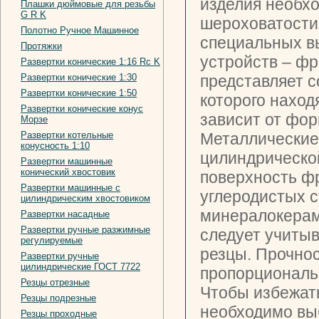
изделия необхо
Плашки дюймовые для резьбы
G R K
шероховатости
Полотно Ручное Машинное
специальных в
Протяжки
устройств – ф
Развертки конические 1:16 Rc K
Развертки конические 1:30
представляет с
Развертки конические 1:50
которого наход
Развертки конические конус
зависит от фо
Морзе
Развертки котельные
Металлические 
конусность 1:10
цилиндрической
Развертки машинные
конический хвостовик
поверхность ф
Развертки машинные с
углеродистых с
цилиндрическим хвостовиком
минералокерам
Развертки насадные
Развертки ручные разжимные
следует учитыв
регулируемые
резцы. Прочно
Развертки ручные
цилиндрические ГОСТ 7722
пропорциональ
Резцы отрезные
Чтобы избежат
Резцы подрезные
необходимо вы
Резцы проходные