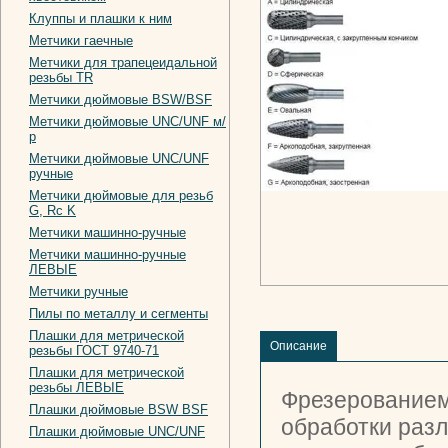
Клуппы и плашки к ним
Метчики гаечные
Метчики для трапецеидальной
резьбы TR
Метчики дюймовые BSW/BSF
Метчики дюймовые UNC/UNF м/
р
Метчики дюймовые UNC/UNF
ручные
Метчики дюймовые для резьб
G, Rc K
Метчики машинно-ручные
Метчики машинно-ручные
ЛЕВЫЕ
Метчики ручные
Пилы по металлу и сегменты
Плашки для метрической
Описание
резьбы ГОСТ 9740-71
Плашки для метрической
резьбы ЛЕВЫЕ
Фрезерованием
Плашки дюймовые BSW BSF
обработки разл
Плашки дюймовые UNC/UNF