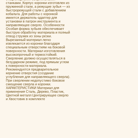
станками. Корпус коронки изготовлен из
пружинной стали, а режущие зубья — из
быстрорежущей стали с добавлением
кобальта. Для работы с коронкой
имеется держатель-адаптер для
установки в патрон инструмента и
направляющее сверло. Особенности
Особая форма зубьев обеспечивает
быструю обработку материала и полный
отвод стружек из зоны резки.
Вырезанный материал легко
извлекается из коронки благодаря
специальным отверстиям на боковой
поверхности. Материал изготовления
высокопрочный и термостойкий.
Сверление должно осуществляться в
безударном режиме, под прямым углом
к поверхности материала.
Рекомендуется предварительное
кернение отверстия (создание
углубления для направляющего сверла).
При сверлении недопустимо боковое
смещение сверла и коронки.
ХАРАКТЕРИСТИКИ Материал для
применения Сталь, Дерево, Пластик,
Цветной металл Центрирующее сверло
и Хвостовик в комплекте