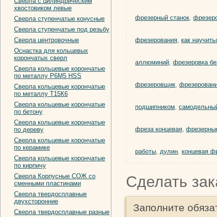
Сверла с цилиндрическим
хвостовиком левые
фрезерный станок
,
фрезер
Сверла ступенчатые конусные
Сверла ступенчатые под резьбу
Сверла центровочные
фрезерования
,
как научить
Оснастка для кольцевых
корончатых сверл
аллюминий
,
фрезеровка бе
Сверла кольцевые корончатые
по металлу Р6М5 HSS
фрезеровщик
,
фрезеровани
Сверла кольцевые корончатые
по металлу Т15К6
Сверла кольцевые корончатые
подшипником
,
самодельный
по бетону
Сверла кольцевые корончатые
фреза концевая
,
фрезерны
по дереву
Сверла кольцевые корончатые
по керамике
работы
,
дулин
,
концевая ф
Сверла кольцевые корончатые
по кирпичу
Сверла Корпусные СОЖ со
Сделать зак
сменными пластинами
Сверла твердосплавные
двухсторонние
Заполните обяза
Сверла твердосплавные разные