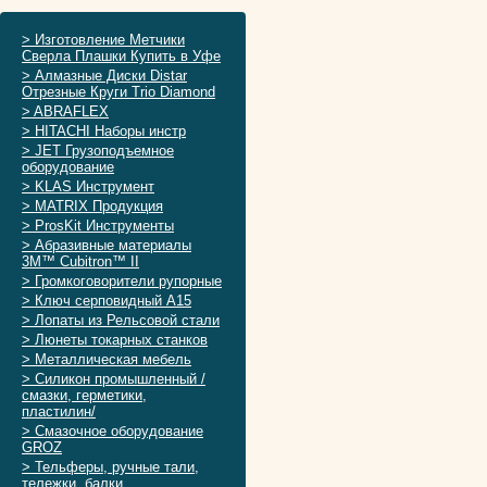
> Изготовление Метчики
Сверла Плашки Купить в Уфе
> Алмазные Диски Distar
Отрезные Круги Trio Diamond
> ABRAFLEX
> HITACHI Наборы инстр
> JET Грузоподъемное
оборудование
> KLAS Инструмент
> MATRIX Продукция
> ProsKit Инструменты
> Абразивные материалы
3M™ Cubitron™ II
> Громкоговорители рупорные
> Ключ серповидный А15
> Лопаты из Рельсовой стали
> Люнеты токарных станков
> Металлическая мебель
> Силикон промышленный /
смазки, герметики,
пластилин/
> Смазочное оборудование
GROZ
> Тельферы, ручные тали,
тележки, балки