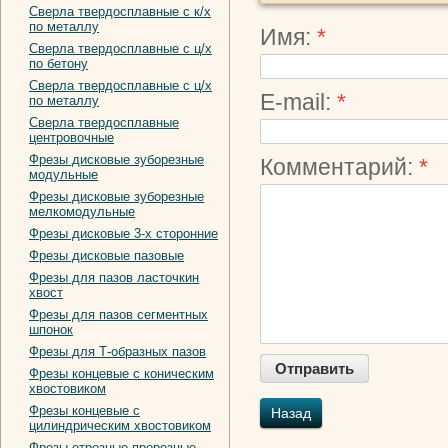
Сверла твердосплавные с к/х
по металлу
Имя:
*
Сверла твердосплавные с ц/х
по бетону
Сверла твердосплавные с ц/х
E-mail:
*
по металлу
Сверла твердосплавные
центровочные
Фрезы дисковые зуборезные
Комментарий:
*
модульные
Фрезы дисковые зуборезные
мелкомодульные
Фрезы дисковые 3-х сторонние
Фрезы дисковые пазовые
Фрезы для пазов ласточкин
хвост
Фрезы для пазов сегментных
шпонок
Фрезы для Т-образных пазов
Фрезы концевые с коническим
хвостовиком
Фрезы концевые с
Назад
цилиндрическим хвостовиком
Фрезы отрезные-прорезные