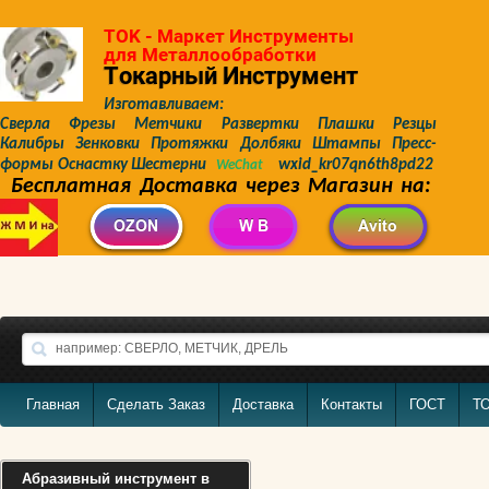
TOK - Маркет Инструменты
для Металлообработки
Токарный Инструмент
Изготавливаем:
Сверла Фрезы Метчики Развертки Плашки Резцы
Калибры Зенковки Протяжки Долбяки Штампы Пресс-
формы Оснастку Шестерни
wxid_kr07qn6th8pd22
WeChat
Бесплатная Доставка через Магазин на:
Главная
Сделать Заказ
Доставка
Контакты
ГОСТ
Т
Абразивный инструмент в