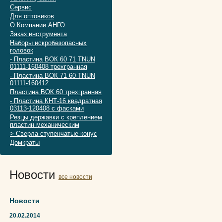
Сервис
Для оптовиков
О Компании АНГО
Заказ инструмента
Наборы искробезопасных
головок
- Пластина ВОК 60 71 TNUN
01111-160408 трехгранная
- Пластина ВОК 71 60 TNUN
01111-160412
Пластина ВОК 60 трехгранная
- Пластина КНТ-16 квадратная
03113-120408 с фасками
Резцы державки с креплением
пластин механическим
> Сверла ступенчатые конус
Домкраты
Новости
все новости
Новости
20.02.2014