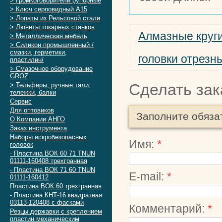
> Громкоговорители рупорные
> Ключ серповидный А15
> Лопаты из Рельсовой стали
> Люнеты токарных станков
Алмазные круг
> Металлическая мебель
> Силикон промышленный /
смазки, герметики,
головки отрезн
пластилин/
> Смазочное оборудование
GROZ
Сделать зак
> Тельферы, ручные тали,
тележки, балки
Сервис
Для оптовиков
Заполните обяза
О Компании АНГО
Заказ инструмента
Наборы искробезопасных
Имя:
*
головок
- Пластина ВОК 60 71 TNUN
01111-160408 трехгранная
- Пластина ВОК 71 60 TNUN
E-mail:
*
01111-160412
Пластина ВОК 60 трехгранная
- Пластина КНТ-16 квадратная
03113-120408 с фасками
Комментарий:
*
Резцы державки с креплением
пластин механическим