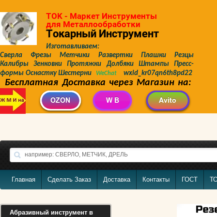
TOK - Маркет Инструменты
для Металлообработки
Токарный Инструмент
Изготавливаем:
Сверла Фрезы Метчики Развертки Плашки Резцы
Калибры Зенковки Протяжки Долбяки Штампы Пресс-
формы Оснастку Шестерни
wxid_kr07qn6th8pd22
WeChat
Бесплатная Доставка через Магазин на:
Главная
Сделать Заказ
Доставка
Контакты
ГОСТ
Т
Абразивный инструмент в