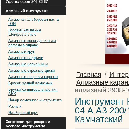
Уфе телефон 246-23-87
Алмазный инструмент
Алмазная Эльборовая паста
ГОИ
Головки Алмазные
Шлифовальные
Алмазные карандаши иглы
алмазы в оправе
Алмазный круг
Алмазные надфили
Алмазные напильники
Алмазные отрезные диски
Главная
/
Интер
Алмазные сверла и коронки
Алмазные каран
Брусок ручной алмазный
алмазный 3908-00
Бруски хонинговальные тип
АБХ
Инструмент 
Набор алмазного инструмента
Разный
04 А А3 200/
Эльборовый круг
Камчатский
Заготовки для резцов и
осевого инструмента