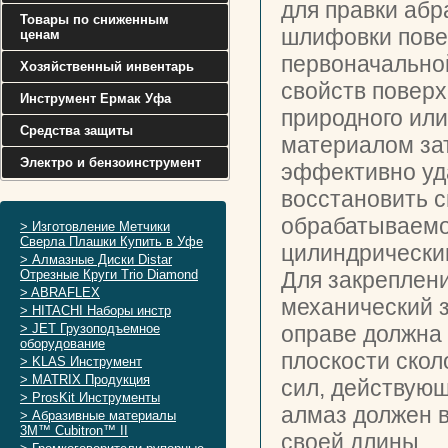
для правки абр
Товары по сниженным
шлифовки повер
ценам
первоначально
Хозяйственный инвентарь
свойств поверх
Инструмент Ермак Уфа
природного или
Средства защиты
материалом за
Электро и бензоинструмент
эффективно уд
восстановить с
обрабатываемо
> Изготовление Метчики
Сверла Плашки Купить в Уфе
цилиндрическим
> Алмазные Диски Distar
Отрезные Круги Trio Diamond
Для закреплен
> ABRAFLEX
механический з
> HITACHI Наборы инстр
> JET Грузоподъемное
оправе должна
оборудование
плоскости скол
> KLAS Инструмент
> MATRIX Продукция
сил, действующ
> ProsKit Инструменты
алмаз должен в
> Абразивные материалы
3M™ Cubitron™ II
своей длины.