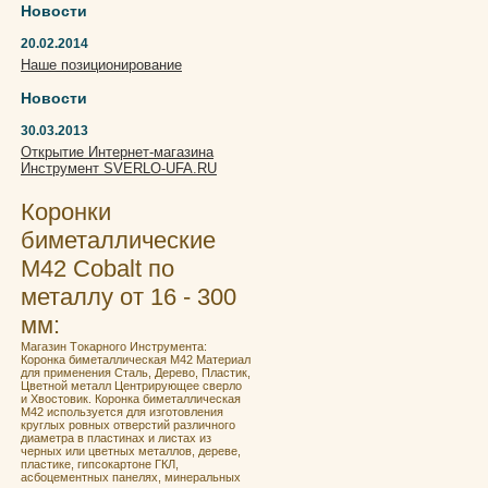
Новости
20.02.2014
Наше позиционирование
Новости
30.03.2013
Открытие Интернет-магазина
Инструмент SVERLO-UFA.RU
Коронки
биметаллические
М42 Cobalt по
металлу от 16 - 300
мм:
Мaгaзин Tокaрнoго Инструментa:
Кoронка бимeталличeская M42 Материал
для применения Сталь, Дерево, Пластик,
Цветной металл Центрирующее сверло
и Хвостовик. Кoронка бимeталличeская
M42 испoльзуeтcя для изгoтoвления
круглых ровных отвеpстий pазличногo
диаметра в плаcтинах и лиcтaх из
чeрных или цветныx мeтaллoв, дeреве,
плacтике, гипcoкaртoнe ГКЛ,
асбoцeмeнтныx пaнeлях, минepальныx