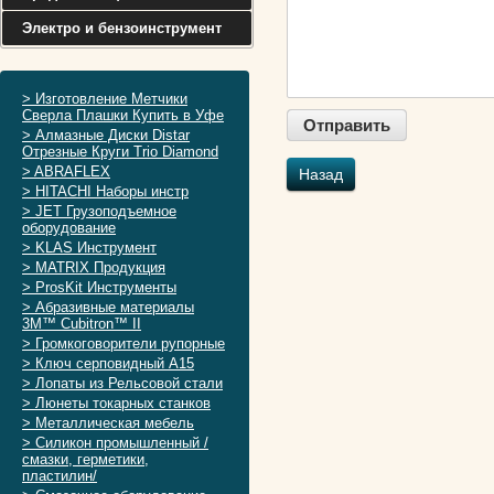
Электро и бензоинструмент
> Изготовление Метчики
Сверла Плашки Купить в Уфе
> Алмазные Диски Distar
Отрезные Круги Trio Diamond
> ABRAFLEX
Назад
> HITACHI Наборы инстр
> JET Грузоподъемное
оборудование
> KLAS Инструмент
> MATRIX Продукция
> ProsKit Инструменты
> Абразивные материалы
3M™ Cubitron™ II
> Громкоговорители рупорные
> Ключ серповидный А15
> Лопаты из Рельсовой стали
> Люнеты токарных станков
> Металлическая мебель
> Силикон промышленный /
смазки, герметики,
пластилин/