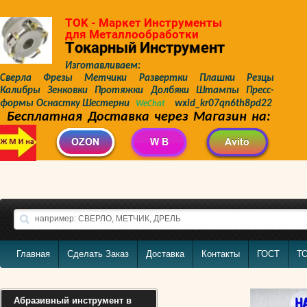
TOK - Маркет Инструменты
для Металлообработки
Токарный Инструмент
Изготавливаем:
Сверла Фрезы Метчики Развертки Плашки Резцы
Калибры Зенковки Протяжки Долбяки Штампы Пресс-
формы Оснастку Шестерни
wxid_kr07qn6th8pd22
WeChat
Бесплатная Доставка через Магазин на:
Главная
Сделать Заказ
Доставка
Контакты
ГОСТ
Т
Абразивный инструмент в