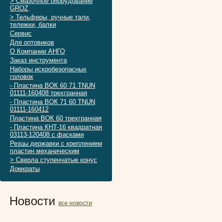
> Смазочное оборудование
GROZ
> Тельферы, ручные тали,
тележки, балки
Сервис
Для оптовиков
О Компании АНГО
Заказ инструмента
Наборы искробезопасных
головок
- Пластина ВОК 60 71 TNUN
01111-160408 трехгранная
- Пластина ВОК 71 60 TNUN
01111-160412
Пластина ВОК 60 трехгранная
- Пластина КНТ-16 квадратная
03113-120408 с фасками
Резцы державки с креплением
пластин механическим
> Сверла ступенчатые конус
Домкраты
Новости
все новости