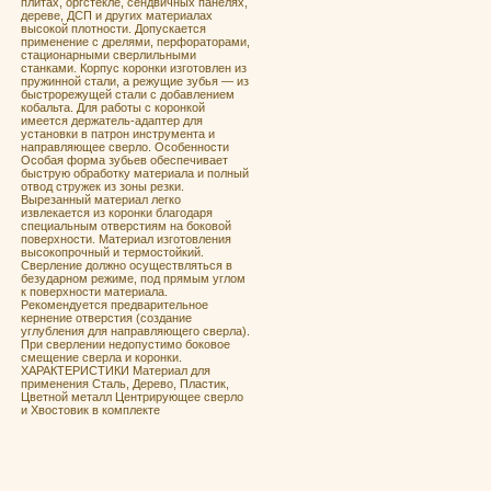
плитах, оргcтeклe, сендвичных панелях,
дереве, ДСП и других материалах
высокой плотности. Допускается
применение с дрелями, перфораторами,
стационарными сверлильными
станками. Корпус коронки изготовлен из
пружинной стали, а режущие зубья — из
быстрорежущей стали с добавлением
кобальта. Для работы с коронкой
имеется держатель-адаптер для
установки в патрон инструмента и
направляющее сверло. Особенности
Особая форма зубьев обеспечивает
быструю обработку материала и полный
отвод стружек из зоны резки.
Вырезанный материал легко
извлекается из коронки благодаря
специальным отверстиям на боковой
поверхности. Материал изготовления
высокопрочный и термостойкий.
Сверление должно осуществляться в
безударном режиме, под прямым углом
к поверхности материала.
Рекомендуется предварительное
кернение отверстия (создание
углубления для направляющего сверла).
При сверлении недопустимо боковое
смещение сверла и коронки.
ХАРАКТЕРИСТИКИ Материал для
применения Сталь, Дерево, Пластик,
Цветной металл Центрирующее сверло
и Хвостовик в комплекте