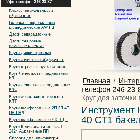
Уфе телефон 246-23-87
Бруски шлифовальные
абразивные
Головки шлифовальные
цилиндрические AW ГЦ
Диски сепарационные
Диски фибровые
самозацепляемые
Круги Диски отрезные
Круги зачистные обдирочные
Круги отрезные вулканитовые
Круг Лепестковый радиальный
КЛ
Главная
/
Интер
Круги Лепестковые радиальные
телефон 246-23-
КЛО
Круг для заточки
Круги лепестковые торцовые
КЛТ
Инструмент К
Круги шлифовальные 2П 3П 4П
ПВ ПВД
40 СТ1 баке
Круги шлифовальные ЧК ЧЦ Т
Круги Шлифовальные ГОСТ
2424 Абразивные ПП
Оправки для шлифшкурки