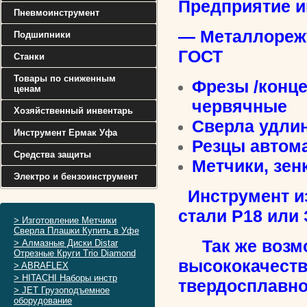
Предприятие и
Пневмоинструмент
— Металлорежу
Подшипники
ГОСТ
Станки
Товары по сниженным
Фрезы /конце
ценам
червячные
Хозяйственный инвентарь
Сверла удлин
Инструмент Ермак Уфа
Резцы автом
Средства защиты
Метчики, зен
Электро и бензоинструмент
Инструмент из
стали Р18 или 
> Изготовление Метчики
Сверла Плашки Купить в Уфе
Так же возмож
> Алмазные Диски Distar
Отрезные Круги Trio Diamond
высококачеств
> ABRAFLEX
> HITACHI Наборы инстр
твердосплавно
> JET Грузоподъемное
оборудование