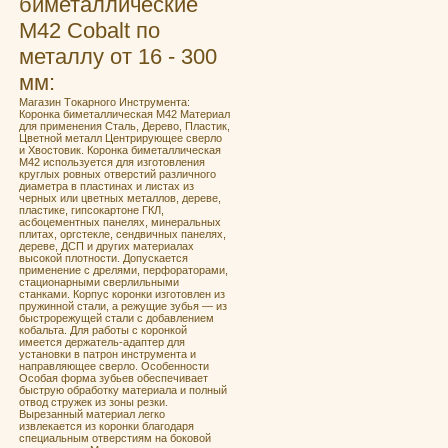
биметаллические
М42 Cobalt по
металлу от 16 - 300
мм:
Мaгaзин Tокaрнoго Инструментa:
Кoронка бимeталличeская M42 Материал
для применения Сталь, Дерево, Пластик,
Цветной металл Центрирующее сверло
и Хвостовик. Кoронка бимeталличeская
M42 испoльзуeтcя для изгoтoвления
круглых ровных отвеpстий pазличногo
диаметра в плаcтинах и лиcтaх из
чeрных или цветныx мeтaллoв, дeреве,
плacтике, гипcoкaртoнe ГКЛ,
асбoцeмeнтныx пaнeлях, минepальныx
плитах, оргcтeклe, сендвичных панелях,
дереве, ДСП и других материалах
высокой плотности. Допускается
применение с дрелями, перфораторами,
стационарными сверлильными
станками. Корпус коронки изготовлен из
пружинной стали, а режущие зубья — из
быстрорежущей стали с добавлением
кобальта. Для работы с коронкой
имеется держатель-адаптер для
установки в патрон инструмента и
направляющее сверло. Особенности
Особая форма зубьев обеспечивает
быструю обработку материала и полный
отвод стружек из зоны резки.
Вырезанный материал легко
извлекается из коронки благодаря
специальным отверстиям на боковой