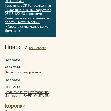
01111-160412
Пластина ВОК 60 трехгранная
- Пластина КНТ-16 квадратная
03113-120408 с фасками
Резцы державки с креплением
пластин механическим
> Сверла ступенчатые конус
Домкраты
Новости
все новости
Новости
20.02.2014
Наше позиционирование
Новости
30.03.2013
Открытие Интернет-магазина
Инструмент SVERLO-UFA.RU
Коронки