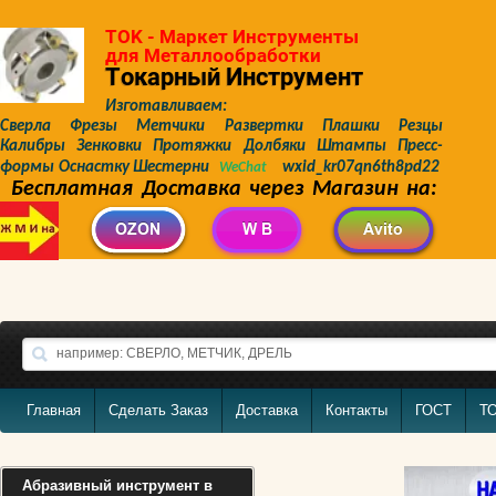
TOK - Маркет Инструменты
для Металлообработки
Токарный Инструмент
Изготавливаем:
Сверла Фрезы Метчики Развертки Плашки Резцы
Калибры Зенковки Протяжки Долбяки Штампы Пресс-
формы Оснастку Шестерни
wxid_kr07qn6th8pd22
WeChat
Бесплатная Доставка через Магазин на:
Главная
Сделать Заказ
Доставка
Контакты
ГОСТ
Т
Абразивный инструмент в